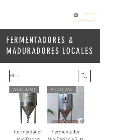
CONSULTAS
funbeer@live.com
FERMENTADORES &
MADURADORES LOCALES
Filtro
A COTIZAR
A COTIZAR
Fermentador
Fermentador
MiniBarico
MiniBarico 45 lts