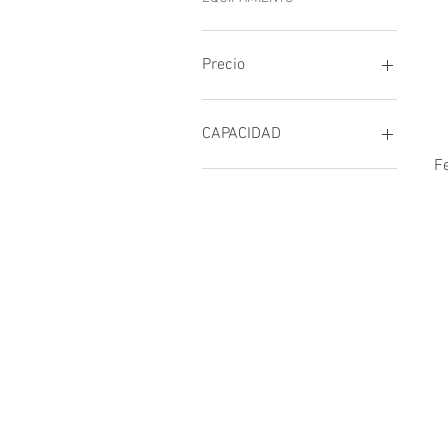
Precio
1.350.000 ARS
1.650.000 ARS
CAPACIDAD
F
100
200