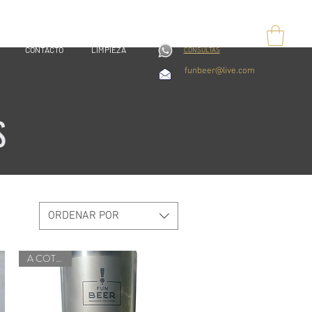
CONTACTO
LIMPIEZA
CONSULTAS
funbeer@live.com
S
ORDENAR POR
A COTIZAR