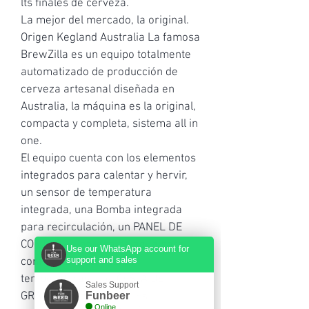
lts finales de cerveza. 
La mejor del mercado, la original. 
Origen Kegland Australia La famosa 
BrewZilla es un equipo totalmente 
automatizado de producción de 
cerveza artesanal diseñada en 
Australia, la máquina es la original, 
compacta y completa, sistema all in 
one.
El equipo cuenta con los elementos 
integrados para calentar y hervir, 
un sensor de temperatura 
integrada, una Bomba integrada 
para recirculación, un PANEL DE 
CONTROL a prueba de agua para 
Use our WhatsApp account for
support and sales
configurar y monitorear 
temperaturas, una CESTA DE 
Sales Support
GRANOS extraíble, etc. Es 
Funbeer
Online