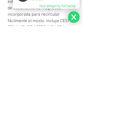
extremadamente PORTÁTIL.Bomba 
Free Widget by ToChat.be
de accionamiento magnético 
incorporada para recircular 
fácilmente el mosto. incluye CESTO 
DE MALTA DE ACERO INOX CON 
Falso fondo inferior y superior así 
como la manija para retirar el cesto.
CONTACTANOS
CONSULTAS
GENERALES
11 3180 4373