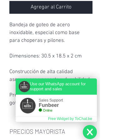
Agregar al Carrito
Bandeja de goteo de acero 
inoxidable, especial como base 
para choperas y pilones.
Dimensiones: 30.5 x 18.5 x 2 cm
Construcción de alta calidad 
asegura gran aspecto y durabilidad.
Use our WhatsApp account for
support and sales
Precio asequible, esta bandeja de 
Sales Support
goteo representa un gran valor.
Funbeer
Online
Free Widget by ToChat.be
PRECIOS MAYORISTA