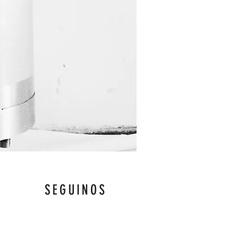
SEGUINOS